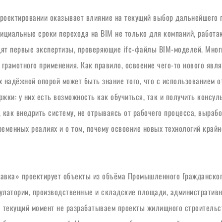
роектировании оказывает влияние на текущий выбор дальнейшего п
циальные сроки перехода на BIM не только для компаний, работающ
одят первые экспертизы, проверяющие ifc-файлы BIM-моделей. Мног
грамотного применения. Как правило, освоение чего-то нового явля
надёжной опорой может быть знание того, что с использованием о
жки: у них есть возможность как обучиться, так и получить консул
 как внедрить систему, не отрываясь от рабочего процесса, вырабо
ременных реалиях и о том, почему освоение новых технологий крайн
тавка» проектирует объекты из объёма Промышленного Гражданского
улатории, производственные и складские площади, административно
 текущий момент не разрабатываем проекты жилищного строительст