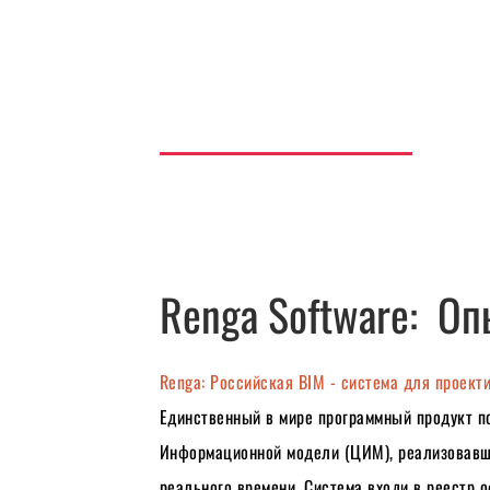
Renga Software:  Оп
Renga: Российская BIM - система для проект
Единственный в мире программный продукт п
Информационной модели (ЦИМ), реализовавши
реального времени. Система входи в реестр о