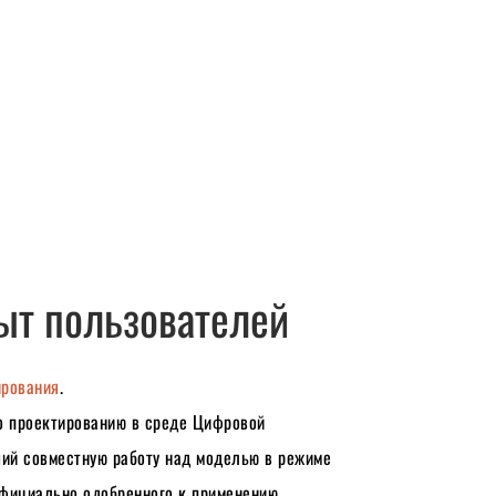
ыт пользователей 
ирования
.
о проектированию в среде Цифровой 
й совместную работу над моделью в режиме 
фициально одобренного к применению  