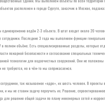
бщественных зданий. Мы выполняем объекты по всей территории Ро
бъектов расположен в городе Сургуте, заказчик в Москве, подзаказ
 единовременно ведём 2-3 объекта. В штат входят около 20 челове
е сотрудники. Последние 3 года мы выполняем функции генеральног
в полном объёме. Есть специализированные разделы, которые отда
ласти пожарной безопасности и согласования специальных техничес
ной технологии для водоочистных сооружений. Они не положены на
 не требуются, но в чём-то мы соприкасаемся.
сотрудники, так называемое «ядро», их шесть человек. В проекты 
, и мы не ставим задачу переучить их. Решение, спроектированное 
a для решения общей задачи по плану инженерных сетей и коррект