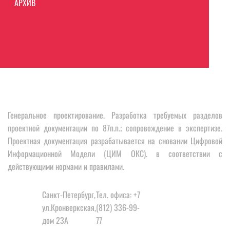
АРХИВ
Генеральное проектирование. Разработка требуемых разделов
проектной документации по 87п.п.; сопровождение в экспертизе.
Проектная документация разрабатывается на сновании Цифровой
Информационной Модели (ЦИМ ОКС). в соответствии с
действующими нормами и правилами.
КОНТАКТЫ
Санкт-Петербург,
Тел. офиса: +7
ул.Кронверкская,
(812) 336-99-
дом 23А
77