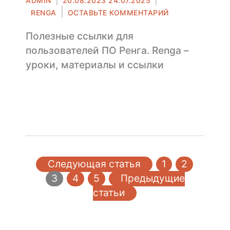
ADMIN
20.08.2023
24.07.2025
в
К
RENGA
ОСТАВЬТЕ КОММЕНТАРИЙ
ПОЛЕЗНЫЕ
РЕСУРСЫ
Полезные ссылки для
ПО
пользователей ПО Ренга. Renga –
RENGA
уроки, материалы и ссылки
Пагинация
Следующая статья
1
2
3
4
5
Предыдущие
записей
статьи