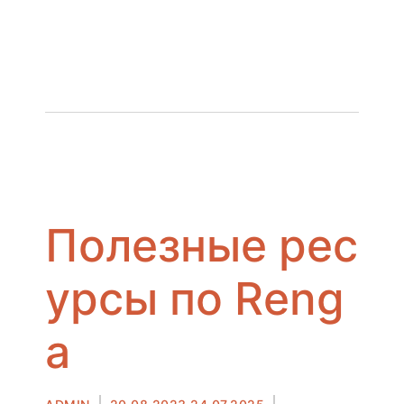
Полезные рес
урсы по Reng
a
Автор
Опубликовано