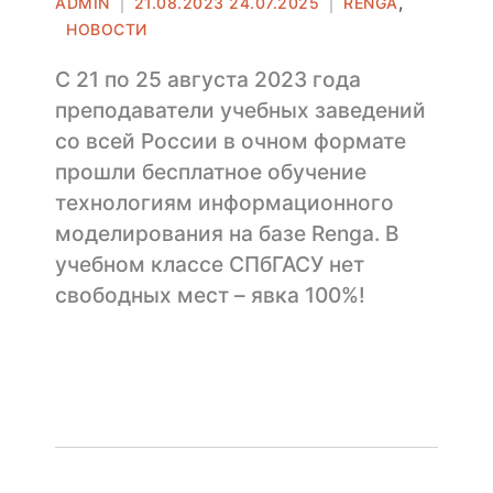
Автор
Опубликовано
,
ADMIN
21.08.2023
24.07.2025
RENGA
в
НОВОСТИ
С 21 по 25 августа 2023 года
преподаватели учебных заведений
со всей России в очном формате
прошли бесплатное обучение
технологиям информационного
моделирования на базе Renga. В
учебном классе СПбГАСУ нет
свободных мест – явка 100%!